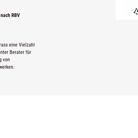
n nach RBV
rass eine Vielzahl
ter Berater für
g von
werken.