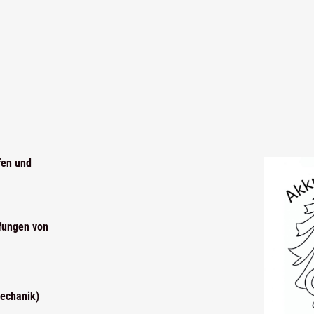
fen und
fungen von
echanik)